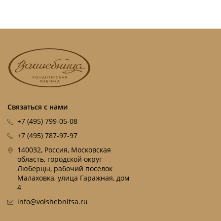
Связаться с нами
+7 (495) 799-05-08
+7 (495) 787-97-97
140032, Россия, Московская
область, городской округ
Люберцы, рабочий поселок
Малаховка, улица Гаражная, дом
4
info@volshebnitsa.ru