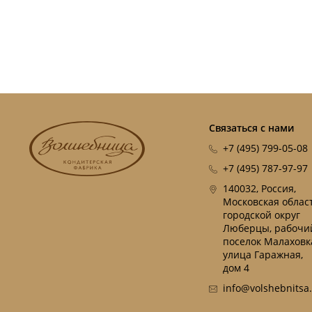
Связаться с нами
+7 (495) 799-05-08
+7 (495) 787-97-97
140032, Россия,
Московская област
городской округ
Люберцы, рабочи
поселок Малаховк
улица Гаражная,
дом 4
info@volshebnitsa