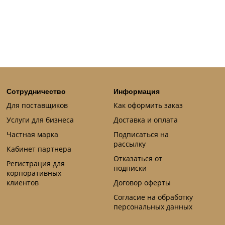
Сотрудничество
Информация
Для поставщиков
Как оформить заказ
Услуги для бизнеса
Доставка и оплата
Частная марка
Подписаться на
рассылку
Кабинет партнера
Отказаться от
Регистрация для
подписки
корпоративных
клиентов
Договор оферты
Согласие на обработку
персональных данных