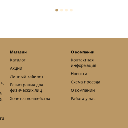
Магазин
О компании
Каталог
Контактная
информация
Акции
Новости
Личный кабинет
Схема проезда
ь,
Регистрация для
физических лиц
О компании
й
Хочется волшебства
Работа у нас
а,
.ru