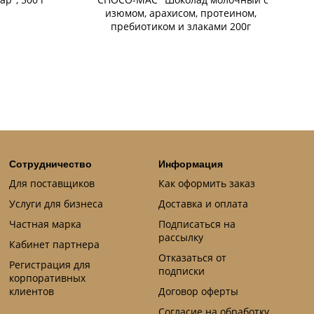
изюмом, арахисом, протеином,
пребиотиком и злаками 200г
Сотрудничество
Информация
Для поставщиков
Как оформить заказ
Услуги для бизнеса
Доставка и оплата
Частная марка
Подписаться на
рассылку
Кабинет партнера
Отказаться от
Регистрация для
подписки
корпоративных
клиентов
Договор оферты
Согласие на обработку