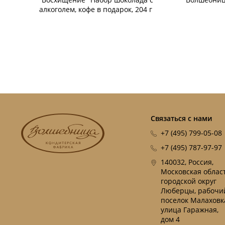
алкоголем, кофе в подарок, 204 г
Связаться с нами
+7 (495) 799-05-08
+7 (495) 787-97-97
140032, Россия,
Московская област
городской округ
Люберцы, рабочи
поселок Малаховк
улица Гаражная,
дом 4