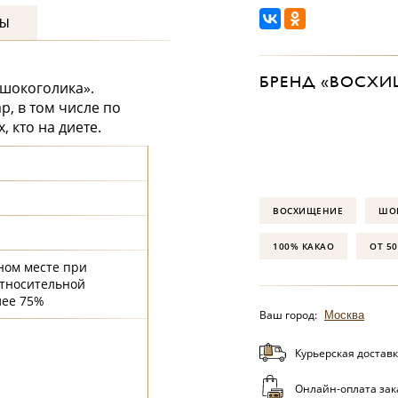
ВЫ
БРЕНД «ВОСХИ
шокоголика».
р, в том числе по
 кто на диете.
ВОСХИЩЕНИЕ
ШО
100% КАКАО
ОТ 50
ном месте при
относительной
лее 75%
Ваш город:
Москва
Курьерская доставк
Онлайн-оплата зак