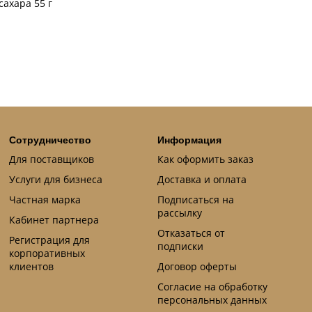
сахара 55 г
Сотрудничество
Информация
Для поставщиков
Как оформить заказ
Услуги для бизнеса
Доставка и оплата
Частная марка
Подписаться на
рассылку
Кабинет партнера
Отказаться от
Регистрация для
подписки
корпоративных
клиентов
Договор оферты
Согласие на обработку
персональных данных