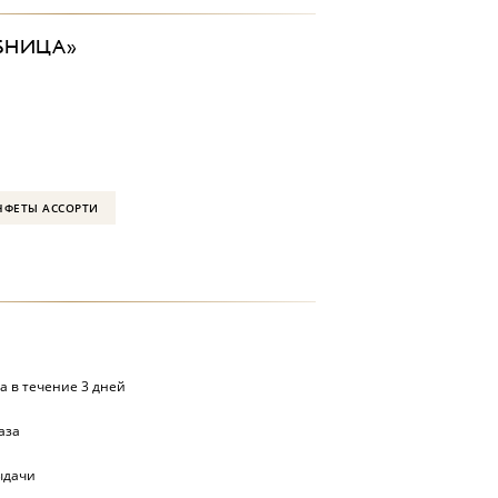
БНИЦА»
НФЕТЫ АССОРТИ
а в течение 3 дней
аза
ыдачи