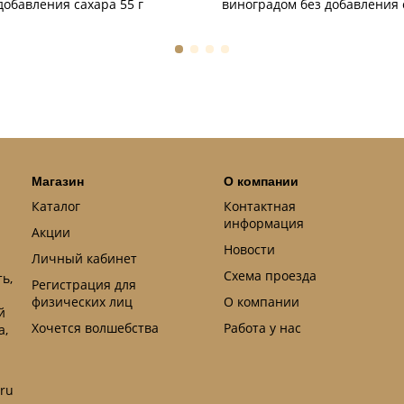
добавления сахара 55 г
виноградом без добавления 
Магазин
О компании
Каталог
Контактная
информация
Акции
Новости
Личный кабинет
Схема проезда
ь,
Регистрация для
физических лиц
О компании
й
Хочется волшебства
Работа у нас
а,
.ru