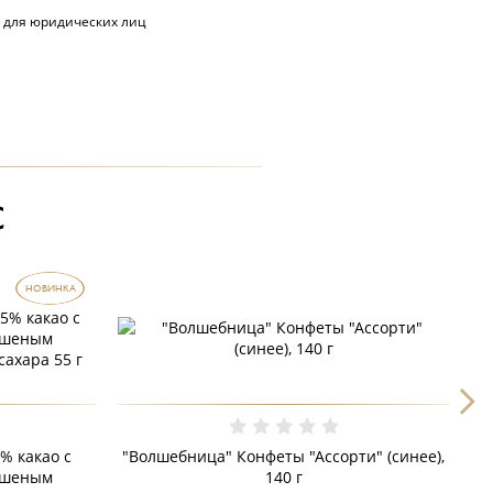
 для юридических лиц
С
НОВИНКА
% какао с
"Волшебница" Конфеты "Ассорти" (синее),
"
ушеным
140 г