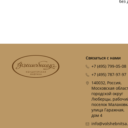
без 
Связаться с нами
+7 (495) 799-05-08
+7 (495) 787-97-97
140032, Россия,
Московская област
городской округ
Люберцы, рабочи
поселок Малаховк
улица Гаражная,
дом 4
info@volshebnitsa