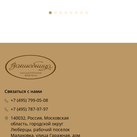
Связаться с нами
+7 (495) 799-05-08
+7 (495) 787-97-97
140032, Россия, Московская
область, городской округ
Люберцы, рабочий поселок
Малаховка, улица Гаражная, дом