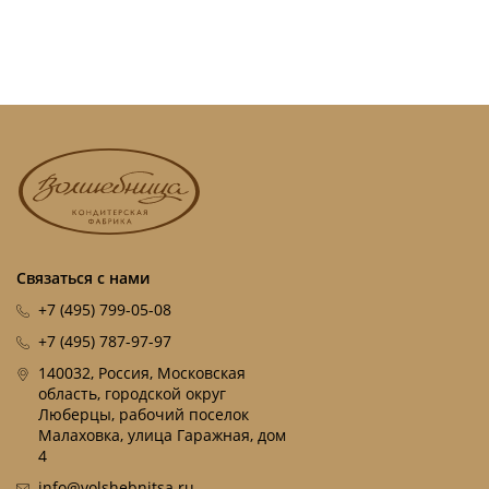
Связаться с нами
+7 (495) 799-05-08
+7 (495) 787-97-97
140032, Россия, Московская
область, городской округ
Люберцы, рабочий поселок
Малаховка, улица Гаражная, дом
4
info@volshebnitsa.ru