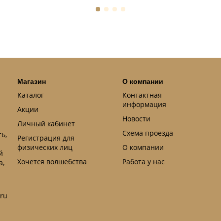
Магазин
О компании
Каталог
Контактная
информация
Акции
Новости
Личный кабинет
Схема проезда
ь,
Регистрация для
физических лиц
О компании
й
Хочется волшебства
Работа у нас
а,
.ru