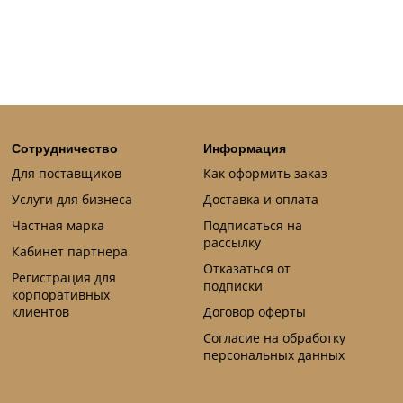
Сотрудничество
Информация
Для поставщиков
Как оформить заказ
Услуги для бизнеса
Доставка и оплата
Частная марка
Подписаться на
рассылку
Кабинет партнера
Отказаться от
Регистрация для
подписки
корпоративных
клиентов
Договор оферты
Согласие на обработку
персональных данных