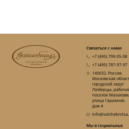
Связаться с нами
+7 (495) 799-05-08
+7 (495) 787-97-97
140032, Россия,
Московская област
городской округ
Люберцы, рабочи
поселок Малаховк
улица Гаражная,
дом 4
info@volshebnitsa
Мы в социальных