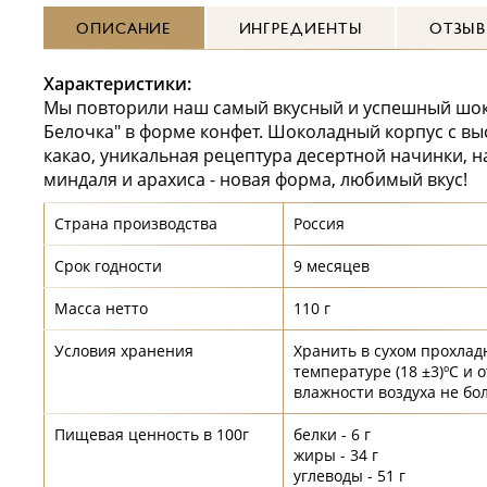
ОПИСАНИЕ
ИНГРЕДИЕНТЫ
ОТЗЫ
Характеристики:
Мы повторили наш самый вкусный и успешный шо
Белочка" в форме конфет. Шоколадный корпус с в
какао, уникальная рецептура десертной начинки, н
миндаля и арахиса - новая форма, любимый вкус!
Страна производства
Россия
Срок годности
9 месяцев
Масса нетто
110 г
Условия хранения
Хранить в сухом прохлад
температуре (18 ±3)ºС и 
влажности воздуха не бо
Пищевая ценность в 100г
белки - 6 г
жиры - 34 г
углеводы - 51 г