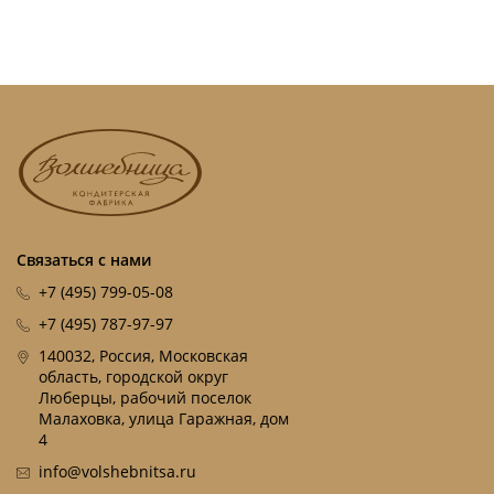
Связаться с нами
+7 (495) 799-05-08
+7 (495) 787-97-97
140032, Россия, Московская
область, городской округ
Люберцы, рабочий поселок
Малаховка, улица Гаражная, дом
4
info@volshebnitsa.ru